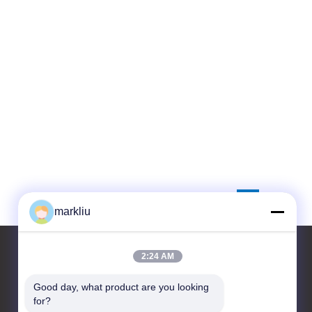
markliu
2:24 AM
Good day, what product are you looking 
Contactar Ahora
for?