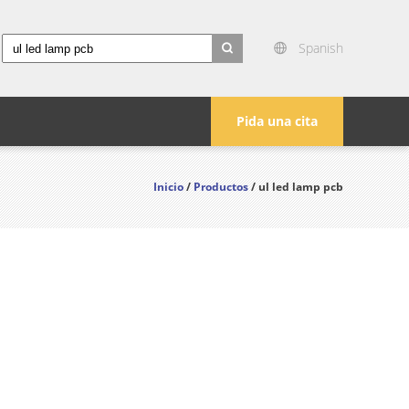
Spanish
search
Pida una cita
Inicio
/
Productos
/ ul led lamp pcb