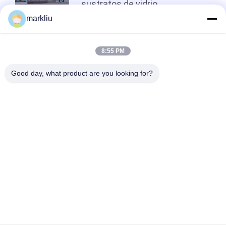
sustratos de vidrio
markliu
arriba
8:55 PM
Good day, what product are you looking for?
Categorías Populares
Todos
Substrato Del 
Substrato De BGA
Paquete De IC
Substrato Del 
Substrato Del 
Paquete Del Sorbo
Paquete De FCCSP
Substrato De Los 
Substrato Del 
Sensores
Módulo Del RF
Substrato De La 
Substrato De MEMS
Memoria