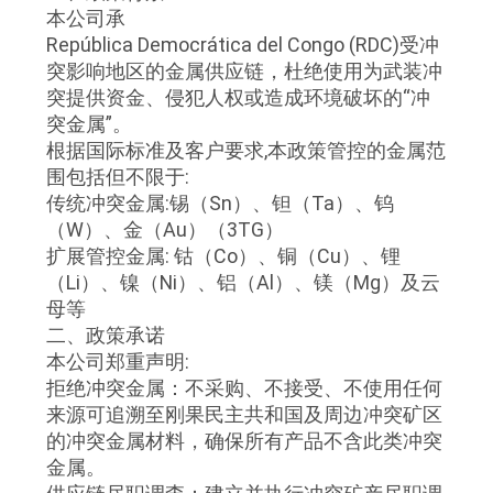
本公司承
República Democrática del Congo (RDC)受冲
CONTROL
突影响地区的金属供应链，杜绝使用为武装冲
DE
突提供资金、侵犯人权或造成环境破坏的“冲
CALIDAD
突金属”。
根据国际标准及客户要求,本政策管控的金属范
围包括但不限于:
ÉNTRENOS
传统冲突金属:锡（Sn）、钽（Ta）、钨
（W）、金（Au）（3TG）
EN
扩展管控金属: 钴（Co）、铜（Cu）、锂
CONTACTO
（Li）、镍（Ni）、铝（Al）、镁（Mg）及云
CON
母等
二、政策承诺
本公司郑重声明:
NOTICIAS
拒绝冲突金属：不采购、不接受、不使用任何
来源可追溯至刚果民主共和国及周边冲突矿区
的冲突金属材料，确保所有产品不含此类冲突
PIDA
金属。
UNA