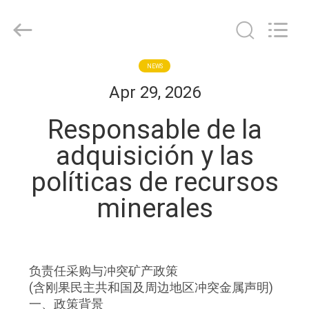
HongRuiXing
(Hubei)
Electronics
Co.,Ltd..
All
Rights
Reserved.
HOGAR
NEWS
Apr 29, 2026
PRODUCTOS
Responsable de la
adquisición y las
SOBRE
políticas de recursos
NOSOTROS
minerales
VIAJE
DE
负责任采购与冲突矿产政策
LA
(含刚果民主共和国及周边地区冲突金属声明)
FÁBRICA
一、政策背景