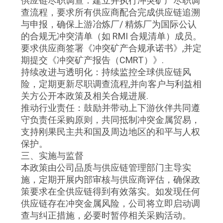
供应链尽职调查：建立并执行冲突矿产尽职调
查流程，要求所有供应商配合完成供应链追溯
CITA
与申报，确保上游冶炼厂/ 精炼厂为国际公认
的合规无冲突清单（如 RMI 合规清单）成员。
MAPA
要求供应商签署《冲突矿产合规承诺书》,并定
期提交《冲突矿产报告（CMRT）》.
DEL
持续改进与透明化：持续监控全球供应链风
SITIO
险，定期更新尽职调查流程,并向客户与利益相
关方公开本政策及相关合规进展.
推动行业责任：鼓励并带动上下游伙伴共同遵
PRIVACY
守负责任采购原则，共同抵制冲突金属贸易，
POLICY
支持刚果民主共和国及周边地区的和平与人权
保护。
三、实施与监督
本政策由公司品质与供应链管理部门主导实
施，定期开展内部审核与供应商评估，确保政
策要求在全供应链得到有效落实。如发现任何
供应链存在冲突金属风险，公司将立即启动调
查与纠正措施，必要时暂停相关采购活动。