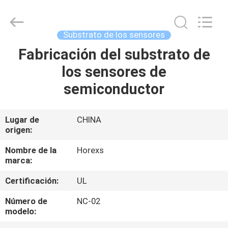
HongRuiXing
(Hubei)
Electronics
Co.,Ltd..
All
Substrato de los sensores
Rights
Reserved.
Fabricación del substrato de
HOGAR
los sensores de
PRODUCTOS
semiconductor
SOBRE
Lugar de
CHINA
origen:
NOSOTROS
Nombre de la
Horexs
marca:
VIAJE
Certificación:
UL
DE
LA
Número de
NC-02
modelo:
FÁBRICA