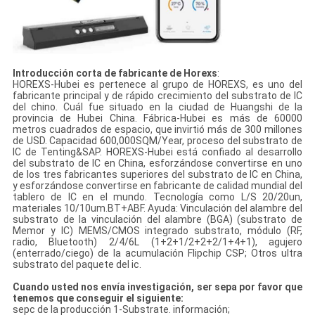
Introducción corta de fabricante de Horexs
:
HOREXS-Hubei es pertenece al grupo de HOREXS, es uno del
fabricante principal y de rápido crecimiento del substrato de IC
del chino. Cuál fue situado en la ciudad de Huangshi de la
provincia de Hubei China. Fábrica-Hubei es más de 60000
metros cuadrados de espacio, que invirtió más de 300 millones
de USD. Capacidad 600,000SQM/Year, proceso del substrato de
IC de Tenting&SAP. HOREXS-Hubei está confiado al desarrollo
del substrato de IC en China, esforzándose convertirse en uno
de los tres fabricantes superiores del substrato de IC en China,
y esforzándose convertirse en fabricante de calidad mundial del
tablero de IC en el mundo. Tecnología como L/S 20/20un,
materiales 10/10um.BT+ABF. Ayuda: Vinculación del alambre del
substrato de la vinculación del alambre (BGA) (substrato de
Memor y IC) MEMS/CMOS integrado substrato, módulo (RF,
radio, Bluetooth) 2/4/6L (1+2+1/2+2+2/1+4+1), agujero
(enterrado/ciego) de la acumulación Flipchip CSP; Otros ultra
substrato del paquete del ic.
Cuando usted nos envía investigación, ser sepa por favor que
tenemos que conseguir el siguiente:
sepc de la producción 1-Substrate. información;