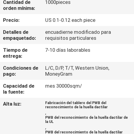
Cantidad de
1000pieces
orden mínima:
CONTROL
Precio:
US 0.1-0.12 each piece
DE
Detalles de
encuadierne modificado para
CALIDAD
empaquetado:
requisitos particulares
Tiempo de
7-10 días laborables
ÉNTRENOS
entrega:
EN
Condiciones de
L/C, D/P, T/T, Western Union,
CONTACTO
pago:
MoneyGram
CON
Capacidad de
mes 30000sqm/
la fuente:
NOTICIAS
Alta luz:
Fabricación del tablero del PWB del
reconocimiento de la huella dactilar
,
PWB del reconocimiento de la huella dactilar de
PIDA
la UL
,
UNA
PWB del reconocimiento de la huella dactilar