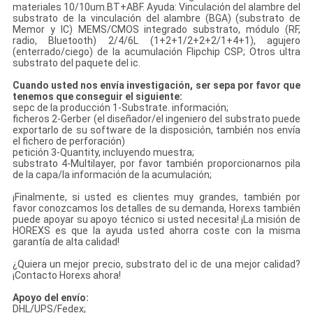
materiales 10/10um.BT+ABF. Ayuda: Vinculación del alambre del
substrato de la vinculación del alambre (BGA) (substrato de
Memor y IC) MEMS/CMOS integrado substrato, módulo (RF,
radio, Bluetooth) 2/4/6L (1+2+1/2+2+2/1+4+1), agujero
(enterrado/ciego) de la acumulación Flipchip CSP; Otros ultra
substrato del paquete del ic.
Cuando usted nos envía investigación, ser sepa por favor que
tenemos que conseguir el siguiente:
sepc de la producción 1-Substrate. información;
ficheros 2-Gerber (el diseñador/el ingeniero del substrato puede
exportarlo de su software de la disposición, también nos envía
el fichero de perforación)
petición 3-Quantity, incluyendo muestra;
substrato 4-Multilayer, por favor también proporcionarnos pila
de la capa/la información de la acumulación;
¡Finalmente, si usted es clientes muy grandes, también por
favor conozcamos los detalles de su demanda, Horexs también
puede apoyar su apoyo técnico si usted necesita! ¡La misión de
HOREXS es que la ayuda usted ahorra coste con la misma
garantía de alta calidad!
¿Quiera un mejor precio, substrato del ic de una mejor calidad?
¡Contacto Horexs ahora!
Apoyo del envío:
DHL/UPS/Fedex;