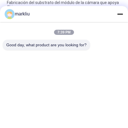
Fabricación del substrato del módulo de la cámara que apoya
China
markliu
Apoyo de la fabricación del substrato de los sensores del
paquete de QFN
7:39 PM
Producción del substrato del paquete de BGA/QFN para el
semiconductor de la industria de IoT
Good day, what product are you looking for?
Categorías Populares
Todos
Substrato Del 
Substrato De BGA
Paquete De IC
Substrato Del 
Substrato Del 
Paquete Del Sorbo
Paquete De FCCSP
Substrato De Los 
Substrato Del 
Sensores
Módulo Del RF
Substrato De La 
Substrato De MEMS