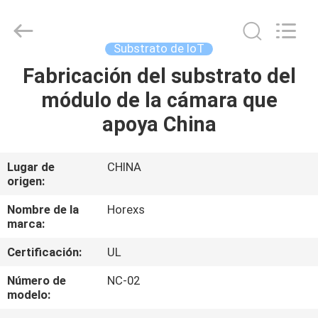
HongRuiXing
(Hubei)
Electronics
Co.,Ltd..
All
Substrato de IoT
Rights
Reserved.
Fabricación del substrato del
HOGAR
módulo de la cámara que
PRODUCTOS
apoya China
SOBRE
Lugar de
CHINA
origen:
NOSOTROS
Nombre de la
Horexs
marca:
VIAJE
Certificación:
UL
DE
LA
Número de
NC-02
modelo:
FÁBRICA