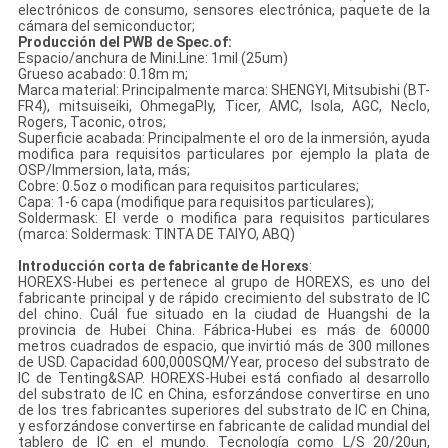
electrónicos de consumo, sensores electrónica, paquete de la
cámara del semiconductor;
Producción del PWB de Spec.of:
Espacio/anchura de Mini.Line: 1mil (25um)
Grueso acabado: 0.18m m;
Marca material: Principalmente marca: SHENGYI, Mitsubishi (BT-
FR4), mitsuiseiki, OhmegaPly, Ticer, AMC, Isola, AGC, Neclo,
Rogers, Taconic, otros;
Superficie acabada: Principalmente el oro de la inmersión, ayuda
modifica para requisitos particulares por ejemplo la plata de
OSP/Immersion, lata, más;
Cobre: 0.5oz o modifican para requisitos particulares;
Capa: 1-6 capa (modifique para requisitos particulares);
Soldermask: El verde o modifica para requisitos particulares
(marca: Soldermask: TINTA DE TAIYO, ABQ)
Introducción corta de fabricante de Horexs
:
HOREXS-Hubei es pertenece al grupo de HOREXS, es uno del
fabricante principal y de rápido crecimiento del substrato de IC
del chino. Cuál fue situado en la ciudad de Huangshi de la
provincia de Hubei China. Fábrica-Hubei es más de 60000
metros cuadrados de espacio, que invirtió más de 300 millones
de USD. Capacidad 600,000SQM/Year, proceso del substrato de
IC de Tenting&SAP. HOREXS-Hubei está confiado al desarrollo
del substrato de IC en China, esforzándose convertirse en uno
de los tres fabricantes superiores del substrato de IC en China,
y esforzándose convertirse en fabricante de calidad mundial del
tablero de IC en el mundo. Tecnología como L/S 20/20un,