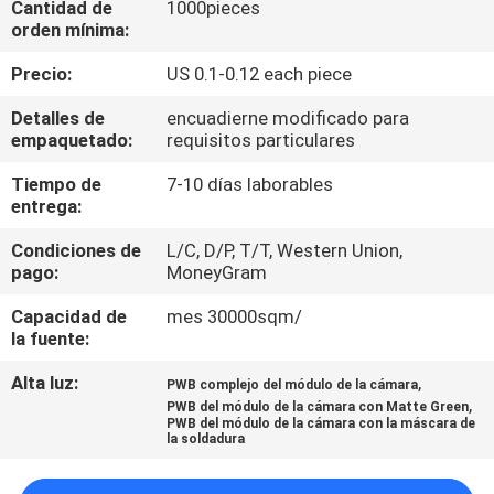
Cantidad de
1000pieces
orden mínima:
CONTROL
Precio:
US 0.1-0.12 each piece
DE
Detalles de
encuadierne modificado para
CALIDAD
empaquetado:
requisitos particulares
Tiempo de
7-10 días laborables
ÉNTRENOS
entrega:
EN
Condiciones de
L/C, D/P, T/T, Western Union,
CONTACTO
pago:
MoneyGram
CON
Capacidad de
mes 30000sqm/
la fuente:
NOTICIAS
Alta luz:
,
PWB complejo del módulo de la cámara
,
PWB del módulo de la cámara con Matte Green
PWB del módulo de la cámara con la máscara de
la soldadura
PIDA
UNA