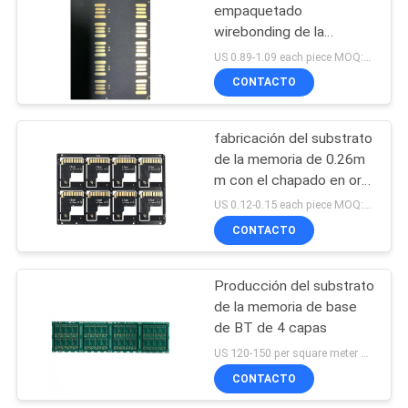
empaquetado
wirebonding de la
memoria con el chapado
US 0.89-1.09 each piece MOQ:1 metro cuadrado
en oro suave
CONTACTO
fabricación del substrato
de la memoria de 0.26m
m con el chapado en oro
suave
US 0.12-0.15 each piece MOQ:1000pieces
CONTACTO
Producción del substrato
de la memoria de base
de BT de 4 capas
US 120-150 per square meter MOQ:1 metro cuadrado
CONTACTO