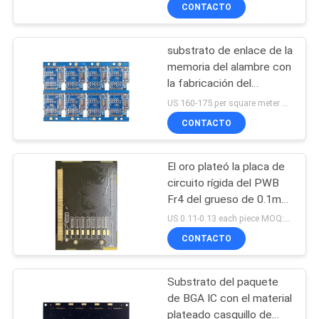
CONTACTO
CONTROL
substrato de enlace de la
DE
memoria del alambre con
CALIDAD
la fabricación del
chapado en oro
US 160-175 per square meter MOQ:10 metros del squre
ÉNTRENOS
CONTACTO
EN
El oro plateó la placa de
CONTACTO
circuito rígida del PWB
CON
Fr4 del grueso de 0.1m
m 0.4m m
US 0.11-0.13 each piece MOQ:1 metro cuadrado
CONTACTO
NOTICIAS
Substrato del paquete
PIDA
de BGA IC con el material
UNA
plateado casquillo de