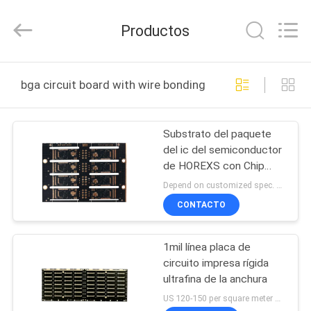
HongRuiXing
(Hubei)
Electronics
Productos
Co.,Ltd..
All
Rights
Reserved.
HOGAR
bga circuit board with wire bonding fabricación en línea
PRODUCTOS
Substrato del paquete
del ic del semiconductor
SOBRE
de HOREXS con Chip
NOSOTROS
Wire Bonding
Depend on customized spec. MOQ:Muestra o producción en masa
CONTACTO
VIAJE
1mil línea placa de
DE
circuito impresa rígida
LA
ultrafina de la anchura
FÁBRICA
US 120-150 per square meter MOQ:100pieces