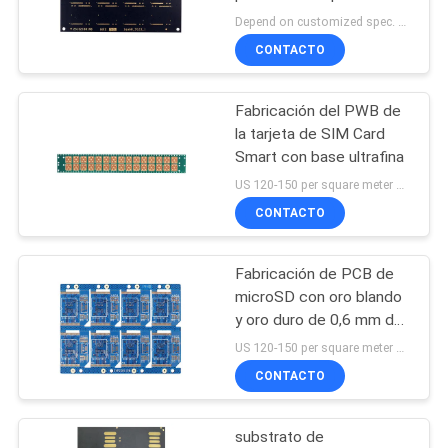
MGC BT
Depend on customized spec. MOQ:Muestra o producción en masa
CITA
CONTACTO
MAPA
Fabricación del PWB de
DEL
la tarjeta de SIM Card
SITIO
Smart con base ultrafina
US 120-150 per square meter MOQ:1 metro cuadrado
CONTACTO
PRIVACY
POLICY
Fabricación de PCB de
microSD con oro blando
y oro duro de 0,6 mm de
espesor
US 120-150 per square meter MOQ:100pieces
CONTACTO
substrato de