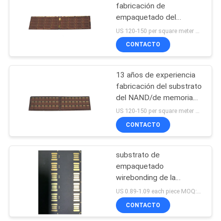
fabricación de
empaquetado del
substrato de la memoria
US 120-150 per square meter MOQ:1 metro cuadrado
CONTACTO
13 años de experiencia
fabricación del substrato
del NAND/de memoria
Flash
US 120-150 per square meter MOQ:1 metro cuadrado
CONTACTO
substrato de
empaquetado
wirebonding de la
memoria con el chapado
US 0.89-1.09 each piece MOQ:1 metro cuadrado
en oro suave
CONTACTO