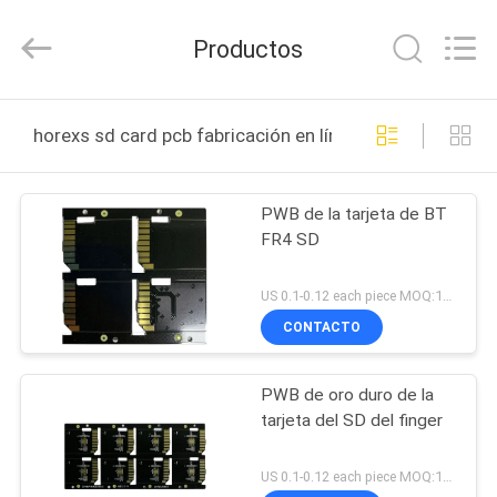
HongRuiXing
(Hubei)
Electronics
Productos
Co.,Ltd..
All
Rights
Reserved.
HOGAR
horexs sd card pcb fabricación en línea
PRODUCTOS
PWB de la tarjeta de BT
FR4 SD
SOBRE
NOSOTROS
US 0.1-0.12 each piece MOQ:1000pieces
CONTACTO
VIAJE
PWB de oro duro de la
DE
tarjeta del SD del finger
LA
FÁBRICA
US 0.1-0.12 each piece MOQ:1000pieces