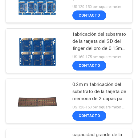
espesor
US 120-150 per square meter MOQ:100pieces
CITA
CONTACTO
MAPA
fabricación del substrato
DEL
de la tarjeta del SD del
SITIO
finger del oro de 0.15m
m
US 160-175 per square meter MOQ:10 metros del squre
CONTACTO
PRIVACY
POLICY
0.2m m fabricación del
substrato de la tarjeta de
memoria de 2 capas para
Capsulation
US 120-150 per square meter MOQ:1 metro cuadrado
CONTACTO
capacidad grande de la