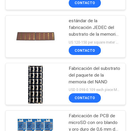
CONTACTO
CONTROL
estándar de la
DE
fabricación JEDEC del
CALIDAD
substrato de la memoria
de 0.2m m 4L BT
US 120-150 per square meter MOQ:1 metro cuadrado
ÉNTRENOS
CONTACTO
EN
Fabricación del substrato
CONTACTO
del paquete de la
CON
memoria del NAND
USD 0.098-0.109 each piece MOQ:5000PIECES
CONTACTO
NOTICIAS
Fabricación de PCB de
PIDA
microSD con oro blando
UNA
y oro duro de 0,6 mm de