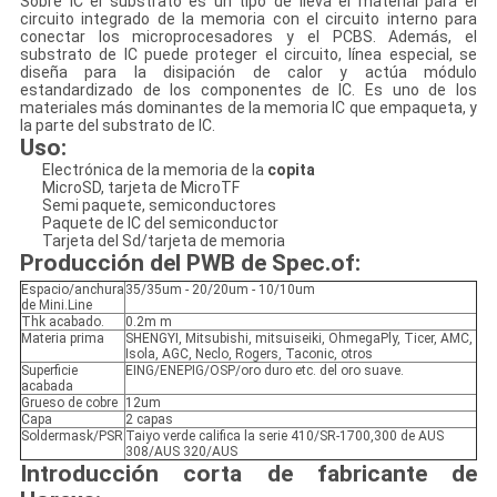
Sobre IC el substrato es un tipo de lleva el material para el
circuito integrado de la memoria con el circuito interno para
conectar los microprocesadores y el PCBS. Además, el
substrato de IC puede proteger el circuito, línea especial, se
diseña para la disipación de calor y actúa módulo
estandardizado de los componentes de IC. Es uno de los
materiales más dominantes de la memoria IC que empaqueta, y
la parte del substrato de IC.
Uso:
Electrónica de la memoria de la
copita
MicroSD, tarjeta de MicroTF
Semi paquete, semiconductores
Paquete de IC del semiconductor
Tarjeta del Sd/tarjeta de memoria
Producción del PWB de Spec.of:
Espacio/anchura
35/35um - 20/20um - 10/10um
de Mini.Line
Thk acabado.
0.2m m
Materia prima
SHENGYI, Mitsubishi, mitsuiseiki, OhmegaPly, Ticer, AMC,
Isola, AGC, Neclo, Rogers, Taconic, otros
Superficie
EING/ENEPIG/OSP/oro duro etc. del oro suave.
acabada
Grueso de cobre
12um
Capa
2 capas
Soldermask/PSR
Taiyo verde califica la serie 410/SR-1700,300 de AUS
308/AUS 320/AUS
Introducción corta de fabricante de