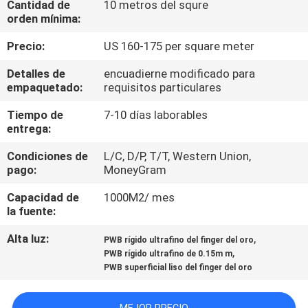
Cantidad de
10 metros del squre
orden mínima:
CONTROL
Precio:
US 160-175 per square meter
DE
Detalles de
encuadierne modificado para
CALIDAD
empaquetado:
requisitos particulares
Tiempo de
7-10 días laborables
ÉNTRENOS
entrega:
EN
Condiciones de
L/C, D/P, T/T, Western Union,
CONTACTO
pago:
MoneyGram
CON
Capacidad de
1000M2/ mes
la fuente:
NOTICIAS
Alta luz:
,
PWB rígido ultrafino del finger del oro
,
PWB rígido ultrafino de 0.15m m
PWB superficial liso del finger del oro
PIDA
UNA