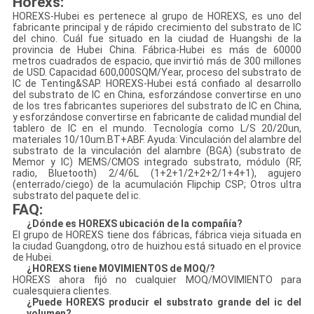
Horexs
:
HOREXS-Hubei es pertenece al grupo de HOREXS, es uno del
fabricante principal y de rápido crecimiento del substrato de IC
del chino. Cuál fue situado en la ciudad de Huangshi de la
provincia de Hubei China. Fábrica-Hubei es más de 60000
metros cuadrados de espacio, que invirtió más de 300 millones
de USD. Capacidad 600,000SQM/Year, proceso del substrato de
IC de Tenting&SAP. HOREXS-Hubei está confiado al desarrollo
del substrato de IC en China, esforzándose convertirse en uno
de los tres fabricantes superiores del substrato de IC en China,
y esforzándose convertirse en fabricante de calidad mundial del
tablero de IC en el mundo. Tecnología como L/S 20/20un,
materiales 10/10um.BT+ABF. Ayuda: Vinculación del alambre del
substrato de la vinculación del alambre (BGA) (substrato de
Memor y IC) MEMS/CMOS integrado substrato, módulo (RF,
radio, Bluetooth) 2/4/6L (1+2+1/2+2+2/1+4+1), agujero
(enterrado/ciego) de la acumulación Flipchip CSP; Otros ultra
substrato del paquete del ic.
FAQ:
¿Dónde es HOREXS ubicación de la compañía?
El grupo de HOREXS tiene dos fábricas, fábrica vieja situada en
la ciudad Guangdong, otro de huizhou está situado en el provice
de Hubei.
¿HOREXS tiene MOVIMIENTOS de MOQ/?
HOREXS ahora fijó no cualquier MOQ/MOVIMIENTO para
cualesquiera clientes.
¿Puede HOREXS producir el substrato grande del ic del
volumen?