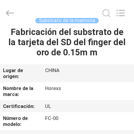
HongRuiXing
(Hubei)
Electronics
Co.,Ltd..
All
Substrato de la memoria
Rights
Reserved.
Fabricación del substrato de
HOGAR
la tarjeta del SD del finger del
PRODUCTOS
oro de 0.15m m
SOBRE
Lugar de
CHINA
origen:
NOSOTROS
Nombre de la
Horexs
marca:
VIAJE
Certificación:
UL
DE
LA
Número de
FC-00
modelo:
FÁBRICA