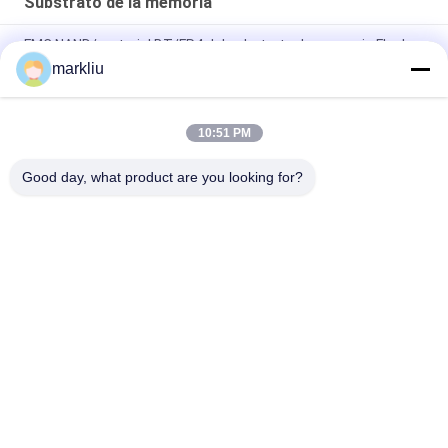
Substrato de la memoria
FMC NAND/material BT/FR4 del substrato de memoria Flash
70um para las tarjetas de memoria
markliu
fabricación del substrato de la tarjeta del SD del finger del oro
de 0.15m m
10:51 PM
Apoyo de la fabricación del substrato de FMC
Good day, what product are you looking for?
Categorías Populares
Todos
Substrato Del 
Substrato De BGA
Paquete De IC
Substrato Del 
Substrato Del 
Paquete Del Sorbo
Paquete De FCCSP
Substrato De Los 
Substrato Del 
Sensores
Módulo Del RF