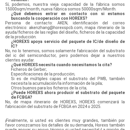
Sí, podemos, nuestra vieja capacidad de la fábrica somos
15000sqm/month, nueva fábrica somos 50000sqm/Month.
¿Qué debemos entrar en contacto con si estamos
buscando la cooperación con HOREXS?
Persona de contacto: AKEN, identificación del correo
electrónico: akenzhang@horexspcb.com, mapa itinerario de la
ayuda/ficheros de las reglas del diseño, ficheros de la capacidad
de la producción.
¿HOREXS apoya servicio del paquete de IC/de diseño de
IC?
No, no lo tenemos, somos solamente fabricación del substrato
del ic del semiconductor, pero podemos dejar a nuestros
clientes ayudar.
¿Qué HOREXS necesita cuando necesitamos la cita?
Ficheros de Gerber;
Especificaciones de la producción;
Si es de múltiples capas el substrato del PWB, también
necesita la acumulación/la información de la pila;
Otros buenos para los ficheros de la cita;
¿Puede HOREXS ahora producir el substrato del paquete
de FCBGA?
No, de mapa itinerario de HOREXS, HOREXS comenzará la
fabricación del substrato de FCBGA en 2024 o 2025.
¡Finalmente, si usted es clientes muy grandes, también por
favor conozcamos los detalles de su demanda, Horexs también
puede apoyar su apoyo técnico si usted necesita! ¡La misión de